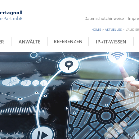
Datenschutzhinweise
|
Impr
HOME
>
AKTUELLES
>
VALIDIE
REFERENZEN
ER
ANWÄLTE
IP-/IT-WISSEN