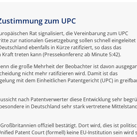
t Zustimmung zum UPC
uropäischen Rat signalisiert, die Vereinbarung zum UPC
ritte zur nationalen Gesetzgebung sollen schnell eingeleitet
utschland ebenfalls in Kürze ratifiziert, so dass das
Kraft treten kann (Pressekonferenz ab Minute 5:42).
 denn die große Mehrheit der Beobachter ist davon ausgega
heidung nicht mehr ratifizieren wird. Damit ist das
elung mit dem Einheitlichen Patentgericht (UPC) in greifba
ssicht nach Patentverwerter diese Entwicklung sehr begr
sbesondere in Deutschland sehr stark vertretene Mittelstan
oßbritannien offiziell bestätigt. Dort wird, dies ist politis
ified Patent Court (formell) keine EU-Institution sein wird 