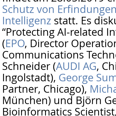
Schutz von Erfindungen
Intelligenz
statt. Es di
“Protecting AI-related I
(
EPO
, Director Operati
Communications Techno
Schneider (
AUDI AG
, Ch
Ingolstadt),
George Sum
Partner, Chicago),
Mich
München) und Björn Gei
Bioinformatics Scientist