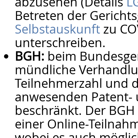
abzusehen (Details
L
Betreten der Gerichts
Selbstauskunft
zu COV
unterschreiben.
BGH:
beim Bundesger
mündliche Verhandlung
Teilnehmerzahl und di
anwesenden Patent- 
beschränkt. Der BGH b
einer Online-Teilnah
wobei es auch möglic